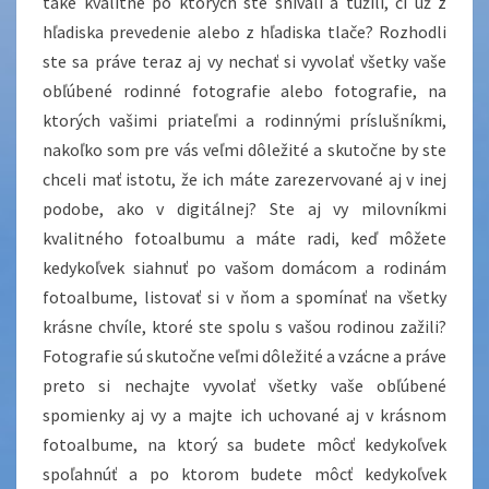
také kvalitné po ktorých ste snívali a túžili, či už z
hľadiska prevedenie alebo z hľadiska tlače? Rozhodli
ste sa práve teraz aj vy nechať si vyvolať všetky vaše
obľúbené rodinné fotografie alebo fotografie, na
ktorých vašimi priateľmi a rodinnými príslušníkmi,
nakoľko som pre vás veľmi dôležité a skutočne by ste
chceli mať istotu, že ich máte zarezervované aj v inej
podobe, ako v digitálnej? Ste aj vy milovníkmi
kvalitného fotoalbumu a máte radi, keď môžete
kedykoľvek siahnuť po vašom domácom a rodinám
fotoalbume, listovať si v ňom a spomínať na všetky
krásne chvíle, ktoré ste spolu s vašou rodinou zažili?
Fotografie sú skutočne veľmi dôležité a vzácne a práve
preto si nechajte vyvolať všetky vaše obľúbené
spomienky aj vy a majte ich uchované aj v krásnom
fotoalbume, na ktorý sa budete môcť kedykoľvek
spoľahnúť a po ktorom budete môcť kedykoľvek