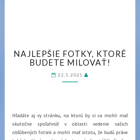
NAJLEPŠIE
NAJLEPŠIE FOTKY, KTORÉ
FOTKY,
KTORÉ
BUDETE MILOVAŤ!
BUDETE
MILOVAŤ!
22.5.2021
Hľadáte aj vy stránku, na ktorú by si sa mohli mať
skutočne spoľahnúť v oblasti vedenie vašich
obľúbených fotiek a mohli mať istotu, že budú práve