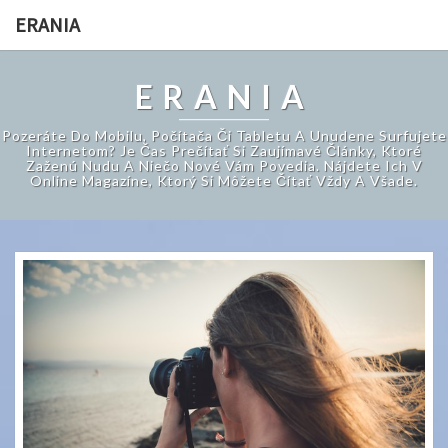
ERANIA
ERANIA
Pozeráte Do Mobilu, Počítača Či Tabletu A Unudene Surfujete
Internetom? Je Čas Prečítať Si Zaujímavé Články, Ktoré
Zaženú Nudu A Niečo Nové Vám Povedia. Nájdete Ich V
Online Magazíne, Ktorý Si Môžete Čítať Vždy A Všade.