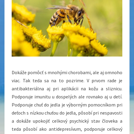
Dokáže pomôcť s mnohými chorobami, ale aj omnoho
viac. Tak teda sa na to pozrime. V prvom rade je
antibakteriálna aj pri aplikácii na kožu a sliznicu.
Podporuje imunitu u dospelých ale rovnako aj u detí.
Podporuje chuť do jedla je výborným pomocníkom pri
deťoch s nízkou chuťou do jedla, pôsobí pri nespavosti
a dokáže upokojiť celkový psychický stav človeka a
teda pôsobí ako antidepresívum, podporuje celkový