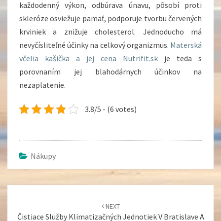
každodenný výkon, odbúrava únavu, pôsobí proti
skleróze osviežuje pamäť, podporuje tvorbu červených
krviniek a znižuje cholesterol. Jednoducho má
nevyčísliteľné účinky na celkový organizmus.
Materská
včelia kašička a jej cena Nutrifit.sk
je teda s
porovnaním jej blahodárnych účinkov na
nezaplatenie.
3.8/5 - (6 votes)
Nákupy
Post
navigation
NEXT
Čistiace Služby Klimatizačných Jednotiek V Bratislave A